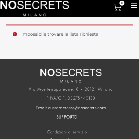
0
Impossibile trovare la lista richiesta
Via Montenapoleone, 8 – 20121 Milano
P.IVA/C.F. 03275440133
Email: customercare@nosecrets.com
SUPPORTO
Condizioni di servizio