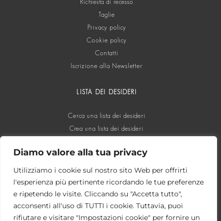
Richiesta di recesso
Taglie
Privacy policy
Cookie policy
Contatti
Iscrizione alla Newsletter
LISTA DEI DESIDERI
Cerca una lista dei desideri
Crea una lista dei desideri
Diamo valore alla tua privacy
SOCIAL
Utilizziamo i cookie sul nostro sito Web per offrirti
l'esperienza più pertinente ricordando le tue preferenze
e ripetendo le visite. Cliccando su "Accetta tutto",
acconsenti all'uso di TUTTI i cookie. Tuttavia, puoi
rifiutare e visitare "Impostazioni cookie" per fornire un